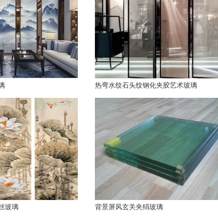
璃
热弯水纹石头纹钢化夹胶艺术玻璃
丝玻璃
背景屏风玄关夹绢玻璃