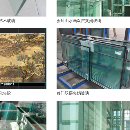
艺术玻璃
会所山水画双层夹娟玻璃
化夹胶
移门双层夹娟玻璃