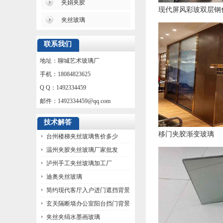
夹娟夹胶
现代屏风彩玻双层钢
夹丝玻璃
联系我们
地址：聊城艺术玻璃厂
手机：18084823625
Q Q：1492334459
邮件：
1492334459@qq.com
技术解答
移门夹胶渐变玻璃
台州楼梯夹丝玻璃售价多少
温州夹胶夹丝玻璃厂家批发
泸州手工夹丝玻璃加工厂
迪奥夹丝玻璃
简约现代客厅入户进门遮挡背景
墙玻璃
玄关隔断墙办公室阳台挡门背景
墙玻璃
夹丝夹绢水墨画玻璃