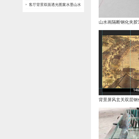
客厅背景双面透光图案水墨山水
画玻璃
山水画隔断钢化夹胶
背景屏风玄关双层钢