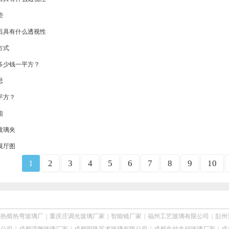
些
后具有什么透视性
方式
多少钱一平方？
思
平方？
能
玻璃夹
展厅图
1
2
3
4
5
6
7
8
9
10
都热熔热弯玻璃厂
|
重庆庄调光玻璃厂家
|
智能镜厂家
|
福州工艺玻璃有限公司
|
彭州