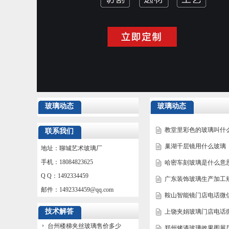
玻璃动态
玻璃动态
教堂里彩色的玻璃叫什
联系我们
巢湖千层镜用什么玻璃
地址：聊城艺术玻璃厂
手机：18084823625
哈密车刻玻璃是什么意
Q Q：1492334459
广东装饰玻璃生产加工
邮件：
1492334459@qq.com
鞍山智能镜门店电话微
技术解答
上饶夹娟玻璃门店电话
台州楼梯夹丝玻璃售价多少
郑州烤漆玻璃效果图展