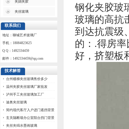
夹娟夹胶
钢化夹胶玻
夹丝玻璃
玻璃的高抗
联系我们
到达抗震级
地址：聊城艺术玻璃厂
的：.得房率
手机：18084823625
Q Q：1492334459
好，挤塑板
邮件：
1492334459@qq.com
技术解答
台州楼梯夹丝玻璃售价多少
温州夹胶夹丝玻璃厂家批发
泸州手工夹丝玻璃加工厂
迪奥夹丝玻璃
简约现代客厅入户进门遮挡背景
墙玻璃
玄关隔断墙办公室阳台挡门背景
墙玻璃
夹丝夹绢水墨画玻璃