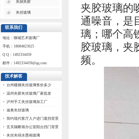
夹娟夹胶
夹胶玻璃的吻
夹丝玻璃
通噪音，是
联系我们
璃；哪个高
地址：聊城艺术玻璃厂
胶玻璃，夹胶
手机：18084823625
Q Q：1492334459
频。
邮件：
1492334459@qq.com
技术解答
台州楼梯夹丝玻璃售价多少
温州夹胶夹丝玻璃厂家批发
泸州手工夹丝玻璃加工厂
迪奥夹丝玻璃
简约现代客厅入户进门遮挡背景
墙玻璃
玄关隔断墙办公室阳台挡门背景
墙玻璃
夹丝夹绢水墨画玻璃