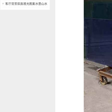
客厅背景双面透光图案水墨山水
画玻璃