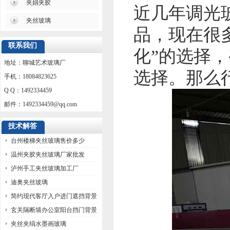
夹娟夹胶
近几年调光
夹丝玻璃
品，现在很
联系我们
化”的选择
地址：聊城艺术玻璃厂
选择。那么
手机：18084823625
Q Q：1492334459
邮件：
1492334459@qq.com
技术解答
台州楼梯夹丝玻璃售价多少
温州夹胶夹丝玻璃厂家批发
泸州手工夹丝玻璃加工厂
迪奥夹丝玻璃
简约现代客厅入户进门遮挡背景
墙玻璃
玄关隔断墙办公室阳台挡门背景
墙玻璃
夹丝夹绢水墨画玻璃