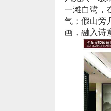
一滩白鹭，
气；假山旁
画，融入诗