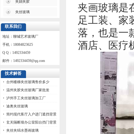
夹娟夹胶
夹画玻璃是
夹丝玻璃
足工装、家
联系我们
落，也是一
地址：聊城艺术玻璃厂
酒店、医疗
手机：18084823625
Q Q：1492334459
邮件：
1492334459@qq.com
技术解答
台州楼梯夹丝玻璃售价多少
温州夹胶夹丝玻璃厂家批发
泸州手工夹丝玻璃加工厂
迪奥夹丝玻璃
简约现代客厅入户进门遮挡背景
墙玻璃
玄关隔断墙办公室阳台挡门背景
墙玻璃
夹丝夹绢水墨画玻璃