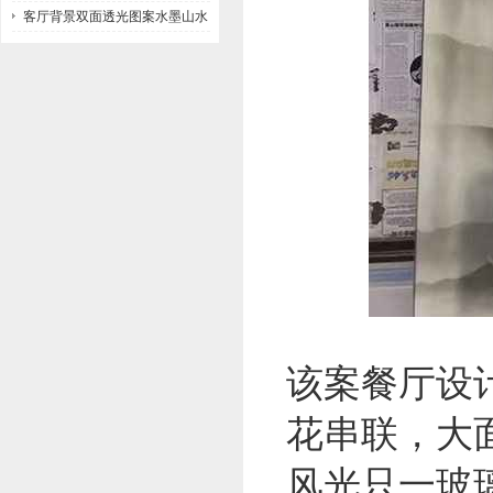
客厅背景双面透光图案水墨山水
画玻璃
该案餐厅设
花串联，大
风光只一玻