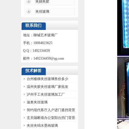
夹娟夹胶
夹丝玻璃
联系我们
地址：聊城艺术玻璃厂
手机：18084823625
Q Q：1492334459
邮件：
1492334459@qq.com
技术解答
台州楼梯夹丝玻璃售价多少
温州夹胶夹丝玻璃厂家批发
泸州手工夹丝玻璃加工厂
迪奥夹丝玻璃
简约现代客厅入户进门遮挡背景
墙玻璃
玄关隔断墙办公室阳台挡门背景
墙玻璃
夹丝夹绢水墨画玻璃