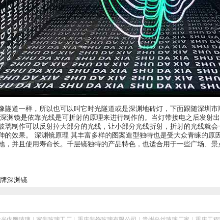
像隧道一样，所以也可以叫它时光隧道或是深渊地砖灯，下面跟随深圳市
 深渊镜是依靠光线是可折射的原理来进行制作的。当灯带接电之后发射
玻璃制作可以反射掉大部分的光线，让小部分光线折射，折射的光线就会
伸的效果。 深渊镜原理 其丰富多样的图案造型独特也是受大众青睐的原
地，并且使用寿命长。千层镜独特的产品特色，也适合用于一些广场、景
牌深渊镜
激光内雕玻璃
|
家装玻璃工厂
|
重庆装饰玻璃有限公司
|
贵州夹丝玻璃厂家
|
重庆工程