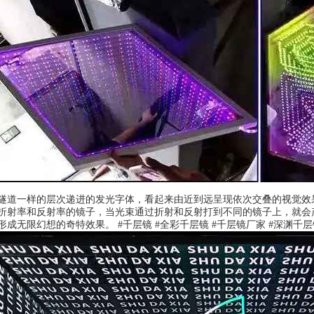
隧道一样的层次递进的发光字体，看起来由近到远呈现依次交叠的视觉效
折射率和反射率的镜子，当光束通过折射和反射打到不同的镜子上，就会
成无限幻想的奇特效果。 #千层镜 #全彩千层镜 #千层镜厂家 #深渊千层