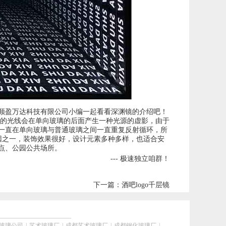
顺盈万达科技有限公司小编一起看看深渊镜的介绍吧！
出的光线会在单向玻璃的后面产生一种光源的虚影，由于
一直在单向玻璃与普通玻璃之间一直重复反射循环，所
因之一，装饰效果很好，设计元素多种多样，也适合安
点、公园公共场所。
--- 极速独立咱群！
下一篇：
酒吧logo千层镜
玻璃公司
|
艺术玻璃厂
|
成都艺术玻璃厂
|
成都钢化玻璃厂
|