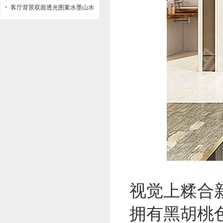
客厅背景双面透光图案水墨山水
画玻璃
视觉上糅合
拥有黑胡桃