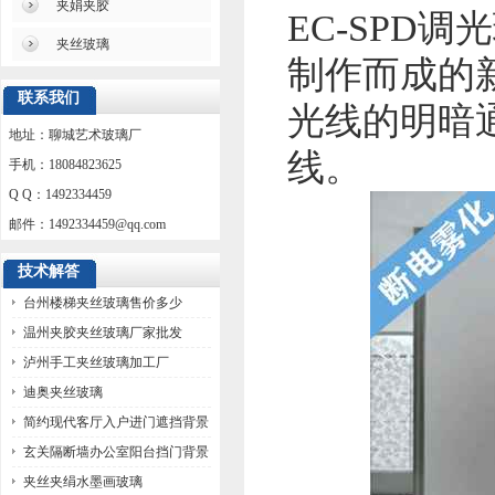
夹娟夹胶
EC-SPD
夹丝玻璃
制作而成的
联系我们
光线的明暗
地址：聊城艺术玻璃厂
线。
手机：18084823625
Q Q：1492334459
邮件：
1492334459@qq.com
技术解答
台州楼梯夹丝玻璃售价多少
温州夹胶夹丝玻璃厂家批发
泸州手工夹丝玻璃加工厂
迪奥夹丝玻璃
简约现代客厅入户进门遮挡背景
墙玻璃
玄关隔断墙办公室阳台挡门背景
墙玻璃
夹丝夹绢水墨画玻璃