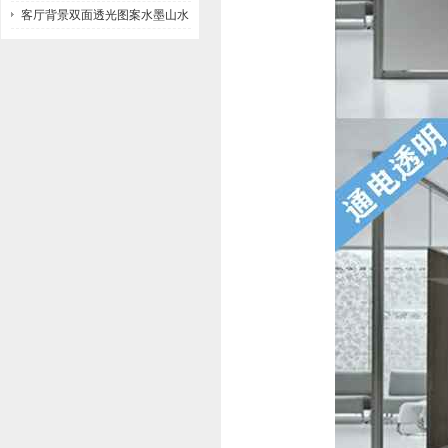
客厅背景双面透光图案水墨山水
画玻璃