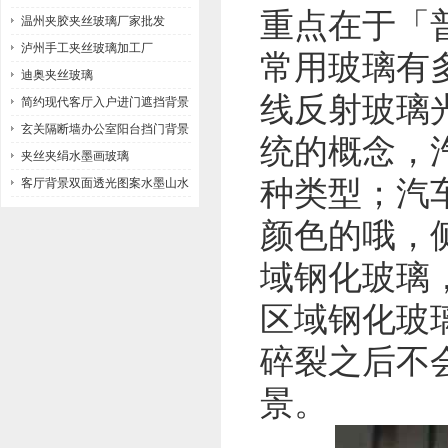
重点在于「
温州夹胶夹丝玻璃厂家批发
泸州手工夹丝玻璃加工厂
常用玻璃有
迪奥夹丝玻璃
线反射玻璃
简约现代客厅入户进门遮挡背景
墙玻璃
玄关隔断墙办公室阳台挡门背景
统的概念，
墙玻璃
夹丝夹绢水墨画玻璃
种类型；汽
客厅背景双面透光图案水墨山水
画玻璃
颜色的哦，
域钢化玻璃
区域钢化玻
碎裂之后不
景。